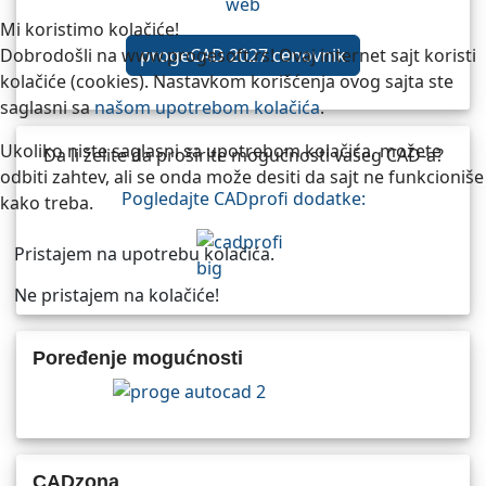
Mi koristimo kolačiće!
Dobrodošli na www.progesoft.rs! Ovaj internet sajt koristi
progeCAD 2027 cenovnik
kolačiće (cookies). Nastavkom korišćenja ovog sajta ste
saglasni sa
našom upotrebom kolačića
.
Ukoliko niste saglasni sa upotrebom kolačića, možete
Da li želite da proširite mogućnosti vašeg CAD-a?
odbiti zahtev, ali se onda može desiti da sajt ne funkcioniše
Pogledajte CADprofi dodatke:
kako treba.
Pristajem na upotrebu kolačića.
Ne pristajem na kolačiće!
Poređenje mogućnosti
CADzona