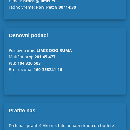
E-mail:
office @ limis.rs
radno vreme:
Pon÷Pet: 8:00÷14:30
Osnovni podaci
Poslovno ime:
LIMIS DOO RUMA
Matični broj:
201 45 477
PIB:
104 326 503
Broj računa:
160-358241-16
Pratite nas
Da li nas pratite? Ako ne, bilo bi nam drago da budete