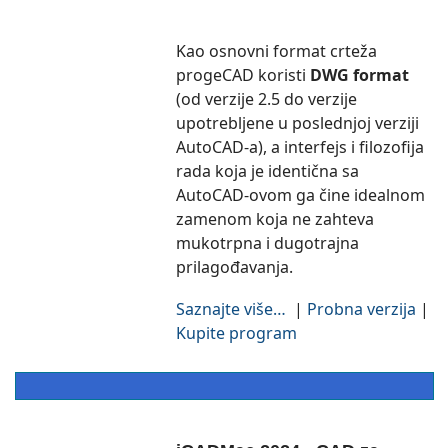
Kao osnovni format crteža
progeCAD koristi
DWG format
(od verzije 2.5 do verzije
upotrebljene u poslednjoj verziji
AutoCAD-a), a interfejs i filozofija
rada koja je identična sa
AutoCAD-ovom ga čine idealnom
zamenom koja ne zahteva
mukotrpna i dugotrajna
prilagođavanja.
Saznajte više…
|
Probna verzija
|
Kupite program