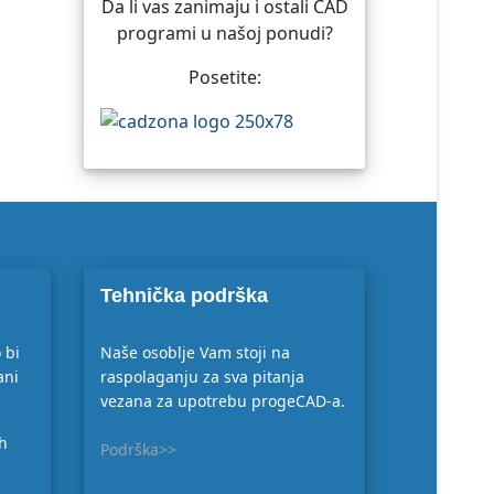
Da li vas zanimaju i ostali CAD
programi u našoj ponudi?
Posetite:
Tehnička podrška
 bi
Naše osoblje Vam stoji na
ani
raspolaganju za sva pitanja
vezana za upotrebu progeCAD-a.
ih
Podrška>>