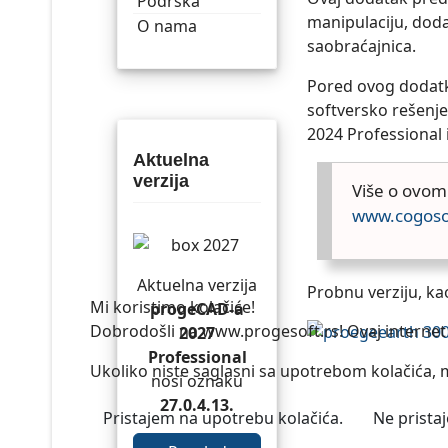
Podrška
manipulaciju, doda
O nama
saobraćajnica.
Pored ovog dodat
softversko rešenje
2024 Professional
Aktuelna
verzija
Više o ovom
www.cogoso
Aktuelna verzija
Probnu verziju, ka
Mi koristimo kolačiće!
progeCAD-a
Dobrodošli na www.progesoft.rs! Ovaj internet s
2027
Professional
Ukoliko niste saglasni sa upotrebom kolačića, m
nosi oznaku
27.0.4.13.
Pristajem na upotrebu kolačića.
Ne prista