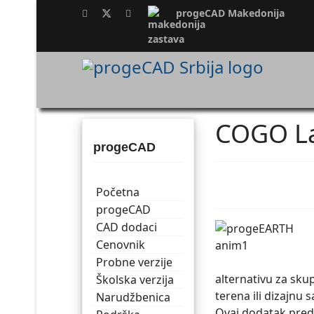
progeCAD Makedonija
COGO L
progeCAD
Početna
progeCAD
CAD dodaci
Cenovnik
Probne verzije
alternativu za sk
Školska verzija
terena ili dizajnu 
Narudžbenica
Ovaj dodatak pred