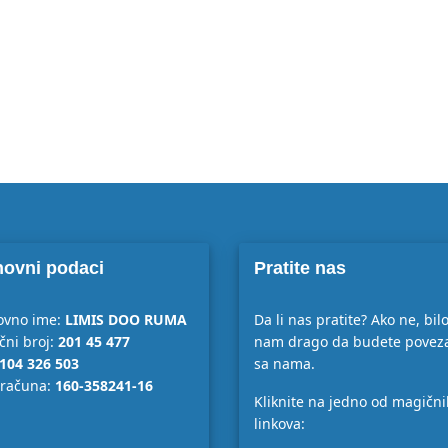
ovni podaci
Pratite nas
ovno ime:
LIMIS DOO RUMA
Da li nas pratite? Ako ne, bilo
čni broj:
201 45 477
nam drago da budete povez
104 326 503
sa nama.
 računa:
160-358241-16
Kliknite na jedno od magičn
linkova: