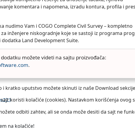
vanje komentara i napomena, izradu kontura, profila i pre
ka nudimo Vam i COGO Complete Civil Survey – kompletno
 za inženjere niskogradnje koje se sastoji iz programa pr
 i dodatka Land Development Suite.
 dodatku možete videti na sajtu proizvođača:
ftware.com
.
o i kratko uputstvo možete skinuti iz naše Download sekcije
ajt koristi kolačiće (cookies). Nastavkom korišćenja ovog s
ožete odbiti zahtev, ali se onda može desiti da sajt ne funk
jem na kolačiće!