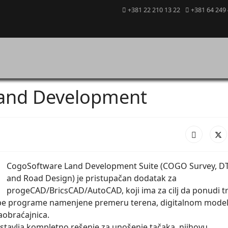
+381 22 210 13 22
+381 64 249 
and Development
CogoSoftware Land Development Suite (COGO Survey, D
and Road Design) je pristupačan dodatak za
progeCAD/BricsCAD/AutoCAD, koji ima za cilj da ponudi tr
upe programe namenjene premeru terena, digitalnom model
saobraćajnica.
stavlja kompletno rešenje za unošenje tačaka, njihovu