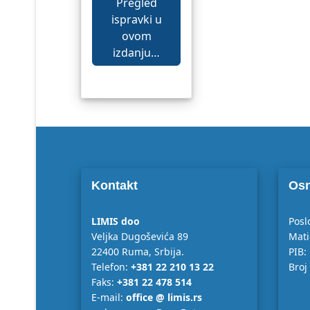
Pregled
ispravki u
ovom
izdanju…
Kontakt
Osn
LIMIS doo
Posl
Veljka Dugoševića 89
Mati
22400 Ruma, Srbija.
PIB:
Telefon:
+381 22 210 13 22
Broj
Faks:
+381 22 478 514
E-mail:
office @ limis.rs