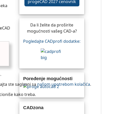
progeCAD 2027 cenovnik
seka
Da li želite da proširite
ogeCAD
mogućnosti vašeg CAD-a?
Pogledajte CADprofi dodatke:
.
Poređenje mogućnosti
ajta ste saglasni sa
našom upotrebom kolačića
.
cioniše kako treba.
CADzona