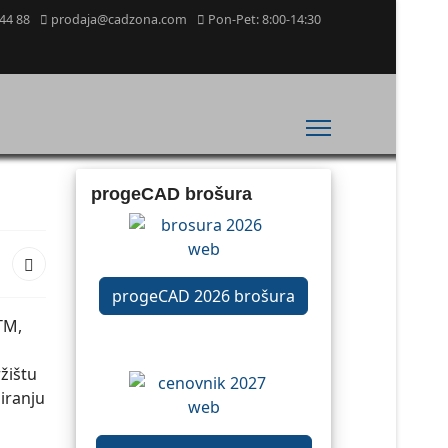
44 88
prodaja@cadzona.com
Pon-Pet: 8:00-14:30
progeCAD brošura
progeCAD 2026 brošura
TM,
žištu
iranju