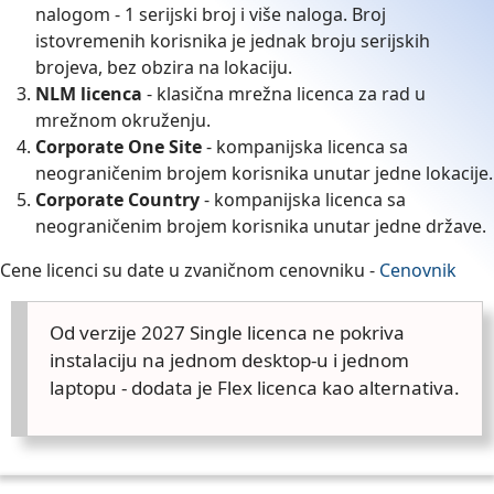
nalogom - 1 serijski broj i više naloga. Broj
istovremenih korisnika je jednak broju serijskih
brojeva, bez obzira na lokaciju.
NLM licenca
- klasična mrežna licenca za rad u
mrežnom okruženju.
Corporate One Site
- kompanijska licenca sa
neograničenim brojem korisnika unutar jedne lokacije.
Corporate Country
- kompanijska licenca sa
neograničenim brojem korisnika unutar jedne države.
Cene licenci su date u zvaničnom cenovniku -
Cenovnik
Od verzije 2027 Single licenca ne pokriva
instalaciju na jednom desktop-u i jednom
laptopu - dodata je Flex licenca kao alternativa.