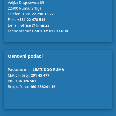
Veljka Dugoševića 89
22400 Ruma, Srbija.
Telefon:
+381 22 210 13 22
Faks:
+381 22 478 514
E-mail:
office @ limis.rs
radno vreme:
Pon÷Pet: 8:00÷14:30
Osnovni podaci
Poslovno ime:
LIMIS DOO RUMA
Matični broj:
201 45 477
PIB:
104 326 503
Broj računa:
160-358241-16