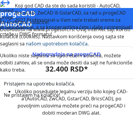
Koji god CAD da ste do sada koristili - AutoCAD,
progeCAD
BricsCAD, ZwCAD ili GstarCAD, za rad u progeCAD
2027 Professional-u Vam neće trebati vreme za
Mi koristimo kolačiće!
AutoCAD
prilagođavanje, a sa kooperantima ćete i dalje razmenjivati
Dobrodošli na www.progesoft.rs! Ovaj internet sajt koristi
crteže u DWG formatu!
kolačiće (cookies). Nastavkom korišćenja ovog sajta ste
saglasni sa
našom upotrebom kolačića
.
Nadogradnja na progeCAD
Ukoliko niste saglasni sa upotrebom kolačića, možete
odbiti zahtev, ali se onda može desiti da sajt ne funkcioniše
32.400 RSD*
kako treba.
Pristajem na upotrebu kolačića.
Ukoliko posedujete legalnu verziju bilo kojeg CAD-
Ne pristajem na kolačiće!
a (AutoCAD, ZwCAD, GstarCAD, BricsCAD), po
povoljnim uslovima možete preći na progeCAD i
dobiti moderan DWG alat.