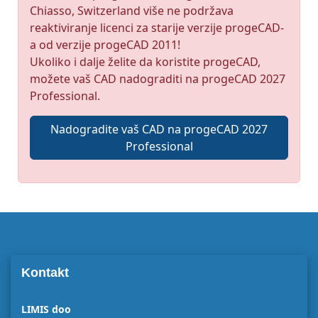
Chiasso, Switzerland više ne podržava
reaktiviranje licenci za starije verzije progeCAD-
a od verzije progeCAD 2011!
Ukoliko i dalje želite da koristite progeCAD,
možete vaš CAD nadograditi na progeCAD 2027
Professional.
Nadogradite vaš CAD na progeCAD 2027
Professional
Kontakt
LIMIS doo