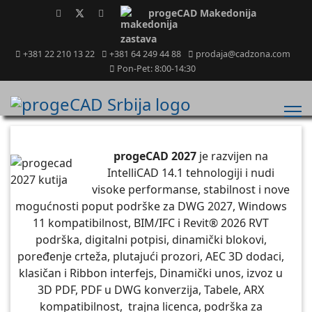
progeCAD Makedonija
+381 22 210 13 22
+381 64 249 44 88
prodaja@cadzona.com
Pon-Pet: 8:00-14:30
progeCAD 2027
je razvijen na
IntelliCAD 14.1 tehnologiji i nudi
visoke performanse, stabilnost i nove
mogućnosti poput podrške za DWG 2027, Windows
11 kompatibilnost, BIM/IFC i Revit® 2026 RVT
podrška, digitalni potpisi, dinamički blokovi,
poređenje crteža, plutajući prozori, AEC 3D dodaci,
klasičan i Ribbon interfejs, Dinamički unos, izvoz u
3D PDF, PDF u DWG konverzija, Tabele, ARX
kompatibilnost, trajna licenca, podrška za