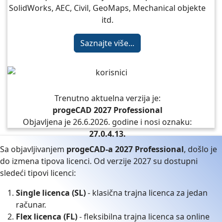
SolidWorks, AEC, Civil, GeoMaps, Mechanical objekte
itd.
Saznajte više...
Trenutno aktuelna verzija je:
progeCAD 2027 Professional
Objavljena je 26.6.2026. godine i nosi oznaku:
27.0.4.13.
Sa objavljivanjem
progeCAD-a 2027 Professional
, došlo je
do izmena tipova licenci. Od verzije 2027 su dostupni
sledeći tipovi licenci:
Single licenca (SL)
- klasična trajna licenca za jedan
računar.
Flex licenca (FL)
- fleksibilna trajna licenca sa online