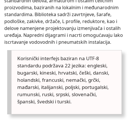
standardnih delova, armaturom i ostalim čeličnim
proizvodima, baziranih na lokalnim i međunarodnim
standardima. Biblioteka sadrži zavrtnjeve, šarafe,
podloške, zakivke, držače, L profile, reduktore, kao i
delove namenjene projektovanju izmenjivača i ostalih
uređaja. Napredni dijagrami i nacrti omogućavaju lako
iscrtavanje vodovodnih i pneumatskih instalacija.
Korisnički interfejs baziran na UTF-8
standardu podržava 22 jezika: engleski,
bugarski, kineski, hrvatski, češki, danski,
holandski, francuski, nemački, grčki,
mađarski, italijanski, poljski, portugalski,
rumunski, ruski, srpski, slovenački,
španski, švedski i turski.