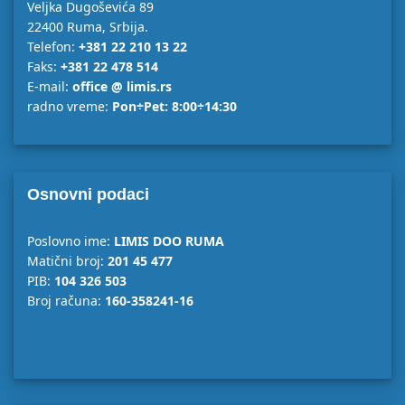
Veljka Dugoševića 89
22400 Ruma, Srbija.
Telefon:
+381 22 210 13 22
Faks:
+381 22 478 514
E-mail:
office @ limis.rs
radno vreme:
Pon÷Pet: 8:00÷14:30
Osnovni podaci
Poslovno ime:
LIMIS DOO RUMA
Matični broj:
201 45 477
PIB:
104 326 503
Broj računa:
160-358241-16