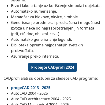
sisteme.
Brzo i lako crtanje uz korišćenje simbola i objekata.
Automatsko numerisanje.
Menadžer za blokove, okvire, simbole…
Generisnanje predmera i predračuna i mogućnost
izvoza u neke od najrasprostranjenijih formata
(pdf, rtf, doc, xls, xml, csv…)
Automatsko generisnanje legendi.
Biblioteka opreme najpoznatijih svetskih
proizvođača.
Ažuriranje preko interneta.
Probajte CADprofi 2024
CADprofi alati su dostupni za sledeće CAD programe:
progeCAD 2013 - 2025
AutoCAD 2004 - 2025
AutoCAD Architecture 2004 - 2025
AutoCAD Mechanical 2004 - 2025