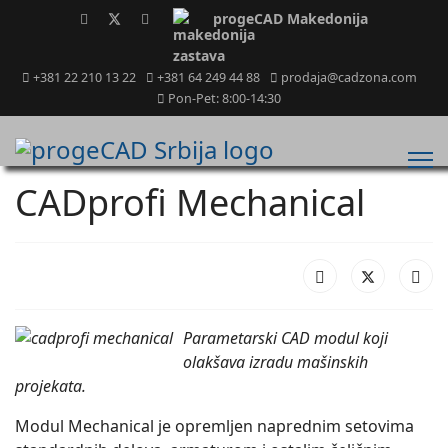
progeCAD Makedonija
+381 22 210 13 22
+381 64 249 44 88
prodaja@cadzona.com
Pon-Pet: 8:00-14:30
CADprofi Mechanical
Parametarski CAD modul koji
olakšava izradu mašinskih
projekata.
Modul Mechanical je opremljen naprednim setovima