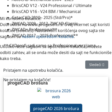
BricsCAD V12 - V24 Professional / Ultimate
BricsCAD V16 - V24 BIM / Mechanical
GstarCAD 2010 - 2025 (Std/Pro)*
Mi koristimo kolačiće!
ZWCAD 2009 - 2012, ZWCAD Classic
Dobrodošli na www.progesoft.rs! Ovaj internet sajt koristi
ZWCAD+ Professional**
kolačiće (cookies). Nastavkom korišćenja ovog sajta ste
ZWCAD 2017 – 2025 Professional**
saglasni sa
našom upotrebom kolačića
.
** CADprofi radi samo sa Professional verzijama.
Ukoliko niste saglasni sa upotrebom kolačića, možete
odbiti zahtev, ali se onda može desiti da sajt ne funkcioniše
kako treba.
Sledeći članak
Sledeći
Pristajem na upotrebu kolačića.
Ne pristajem na kolačiće!
progeCAD brošura
progeCAD 2026 brošura