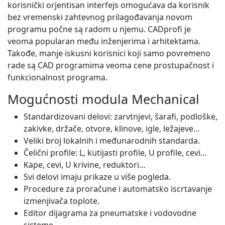
korisnički orjentisan interfejs omogućava da korisnik
bez vremenski zahtevnog prilagođavanja novom
programu počne są radom u njemu. CADprofi je
veoma popularan među inženjerima i arhitektama.
Takođe, manje iskusni korisnici koji samo povremeno
rade są CAD programima veoma cene prostupačnost i
funkcionalnost programa.
Mogućnosti modula Mechanical
Standardizovani delovi: zarvtnjevi, šarafi, podloške,
zakivke, držače, otvore, klinove, igle, ležajeve…
Veliki broj lokalnih i međunarodnih standarda.
Čelični profile: L, kutijasti profile, U profile, cevi…
Kape, cevi, U krivine, reduktori…
Svi delovi imaju prikaze u više pogleda.
Procedure za proračune i automatsko iscrtavanje
izmenjivača toplote.
Editor dijagrama za pneumatske i vodovodne